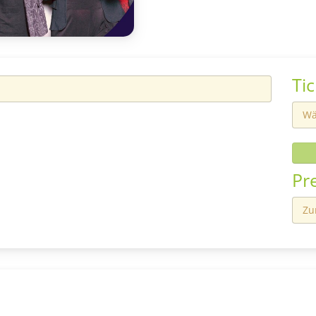
Ti
Wä
Pr
Zu