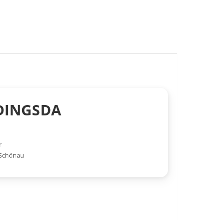
 DINGSDA
r
 Schönau