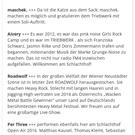
maschek.
+++ Da ist die Katze aus dem Sack: maschek.
machen es möglich und gratulieren dem Triebwerk mit
einem Soli-Auftritt.
Aivery
+++ Es war 2012, es war das
pink noise Girls Rock
Camp
und es war im TRIEBWERK , als sich Franziska
Schwarz, Jasmin Rilke und Doris Zimmermann trafen und
begannen, miteinander Musik der Marke Grunge-Noise zu
machen. Das ist nicht nur
radio FM4
inzwischen
aufgefallen. Willkommen am Schlachthof!
Roadwolf
+++ In der großen Vielfalt der Wiener Neustädter
Szene ist in letzter Zeit ROADWOLF herausgestochen. Sie
machen Heavy Rock. Stilecht mit langen Haaren und in
Jogging-High vertraten sie 2014 als Österreichs „Wacken
Metal Battle Gewinner“ unser Land auf Deutschlands
berühmtesten Heavy Metal Festival. Wir freuen uns auf
eine großartige Live-Show.
Per Three
+++ performen ebenfalls hier am Schlachthof
Open-Air 2016. Matthias Kausel, Thomas Klemt, Sebastian