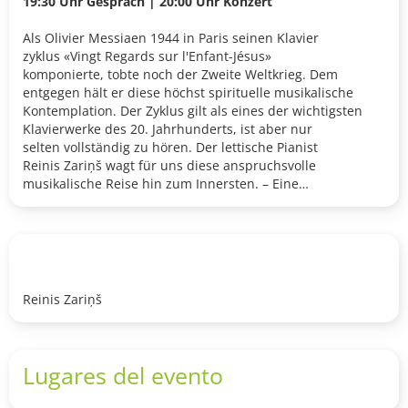
19:30 Uhr Gespräch | 20:00 Uhr Konzert
Als Olivier Messiaen 1944 in Paris seinen Klavier
zyklus «Vingt Regards sur l'Enfant-Jésus»
komponierte, tobte noch der Zweite Weltkrieg. Dem
entgegen hält er diese höchst spirituelle musikalische
Kontemplation. Der Zyklus gilt als eines der wichtigsten
Klavierwerke des 20. Jahrhunderts, ist aber nur
selten vollständig zu hören. Der lettische Pianist
Reinis Zariņš wagt für uns diese anspruchsvolle
musikalische Reise hin zum Innersten. – Eine
Konzertrarität und eine Einladung zu zwei Stunden
besonderer «me-time» mit Raum für eigene
Kontemplation und musikalische Meditation.
Reinis Zariņš
Lugares del evento