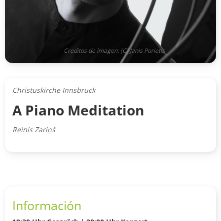
Creditos de imagen: (C) Janis Porietis
Christuskirche Innsbruck
A Piano Meditation
Reinis Zariņš
Información