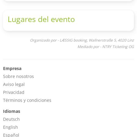
der Band geben: eingängige Melodien, präzise Punkriffs
Die 'On the Run'-Tour wird präsentiert von DIFFUS, Ox
und englischsprachige Texte, die zwischen persönlichen,
Fanzine & Livegigs.de und Frontstage Magazin
fiktiven und politischen Perspektiven wechseln.
Lugares del evento
Ob Skinny Mirror der Welt tatsächlich einen Spiegel
vorhalten möchten, lassen sie offen. Sicher ist lediglich,
dass die Band einen unverstellten Zugang zum Punk wählt
– mit glasklarer Haltung.
Organizado por - LÆSSIG booking, Wallnerstraße 5, 4020 Linz
Mediado por - NTRY Ticketing OG
Empresa
Sobre nosotros
Aviso legal
Privacidad
Términos y condiciones
Idiomas
Deutsch
English
Español