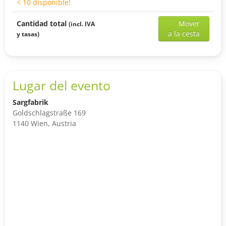
< 10 disponible!
Add
Cantidad total
Mover
(incl. IVA
sele
a la cesta
y tasas)
ticke
to
shop
cart
Lugar del evento
Sargfabrik
Goldschlagstraße 169
1140 Wien, Austria