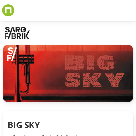
Skip
to
main
content
BIG SKY