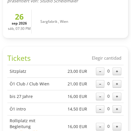
präsentiert von: Studio Scheibmaier
26
Sargfabrik
,
Wien
sep 2026
sáb, 07:30 PM
Tickets
Elegir cantidad
0
Sitzplatz
23,00 EUR
–
+
0
Ö1 Club / Club Wien
21,00 EUR
–
+
0
bis 27 Jahre
16,00 EUR
–
+
0
Ö1 intro
14,50 EUR
–
+
Rolliplatz mit
0
Begleitung
16,00 EUR
–
+