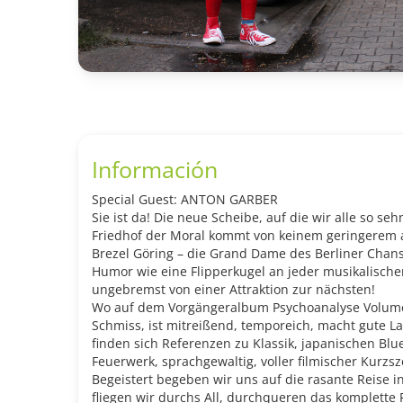
Información
Special Guest: ANTON GARBER
Sie ist da! Die neue Scheibe, auf die wir alle so se
Friedhof der Moral kommt von keinem geringerem a
Brezel Göring – die Grand Dame des Berliner Chan
Humor wie eine Flipperkugel an jeder musikalische
ungebremst von einer Attraktion zur nächsten!
Wo auf dem Vorgängeralbum Psychoanalyse Volume 2 
Schmiss, ist mitreißend, temporeich, macht gute Lau
finden sich Referenzen zu Klassik, japanischen Blu
Feuerwerk, sprachgewaltig, voller filmischer Kurz
Begeistert begeben wir uns auf die rasante Reise i
fliegen wir durchs All, durchqueren das komplette 