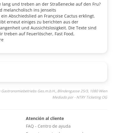
e lang und treben an der Straßenecke auf den Fru?
d melancholisch ins Jenseits
 ein Abschiedslied an Françoise Cactus erklingt.
bt erneut einiges zu berichten aus der
genheit und Aussichtslosigkeit. Die Texte sind
ir treben auf Feuerlöscher, Fast Food,
re
 Moral. Seine Band Psychoanalyse ist eine illustre
 ihren ungewöhnlichen Klängen und Stimmen die
a Gastronomiebetriebs Ges.m.b.H., Blindengasse 25/3, 1080 Wien
Mediado por - NTRY Ticketing OG
Atención al cliente
FAQ - Centro de ayuda