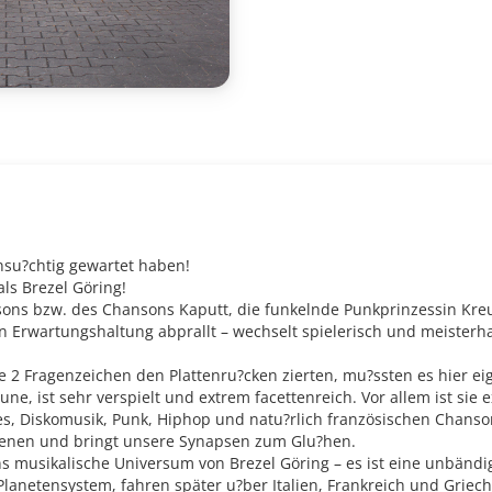
hnsu?chtig gewartet haben!
ls Brezel Göring!
sons bzw. des Chansons Kaputt, die funkelnde Punkprinzessin Kre
n Erwartungshaltung abprallt – wechselt spielerisch und meisterh
Fragenzeichen den Plattenru?cken zierten, mu?ssten es hier eige
ne, ist sehr verspielt und extrem facettenreich. Vor allem ist sie 
es, Diskomusik, Punk, Hiphop und natu?rlich französischen Chanson
szenen und bringt unsere Synapsen zum Glu?hen.
ns musikalische Universum von Brezel Göring – es ist eine unbändi
Planetensystem, fahren später u?ber Italien, Frankreich und Griec