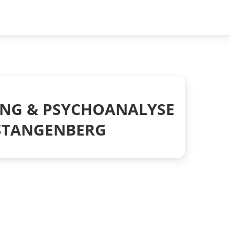
ING & PSYCHOANALYSE
H STANGENBERG