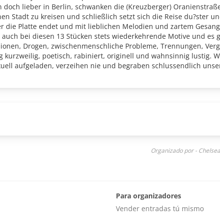
 doch lieber in Berlin, schwanken die (Kreuzberger) Oranienstraß
n Stadt zu kreisen und schließlich setzt sich die Reise du?ster un
der die Platte endet und mit lieblichen Melodien und zartem Gesang
 auch bei diesen 13 Stücken stets wiederkehrende Motive und es gi
onen, Drogen, zwischenmenschliche Probleme, Trennungen, Vergan
 kurzweilig, poetisch, rabiniert, originell und wahnsinnig lustig. W
xuell aufgeladen, verzeihen nie und begraben schlussendlich unse
ch neu. Und er hat sich Mitreisende an Bord geholt bei Friedhof der
euzberg, Taiwan, Frankreich, Chile und dem Sorbenland, die mit
Organizado por - Chelse
Para organizadores
Vender entradas tú mismo