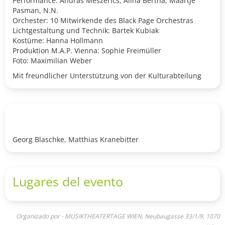
Performance: Andras Meszerics, Alina Bertha, Maartje
Pasman, N.N.
Orchester: 10 Mitwirkende des Black Page Orchestras
Lichtgestaltung und Technik: Bartek Kubiak
Kostüme: Hanna Hollmann
Produktion M.A.P. Vienna: Sophie Freimüller
Foto: Maximilian Weber
Mit freundlicher Unterstützung von der Kulturabteilung
der Stadt Wien und dem bmwkms.
Georg Blaschke, Matthias Kranebitter
Lugares del evento
Organizado por - MUSIKTHEATERTAGE WIEN, Neubaugasse 33/1/9, 1070