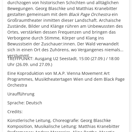
durchzogen von historischen Schichten und all
täglichen
Bewegungen. Georg Blaschke und Matthias
Kranebitter
gestalten gemeinsam mit dem
Black Page
Orchestra
ein
Großraumtheater inmitten dieser Land
schaft. Archaische
Zustände, Bilder und Klänge rühren
am Unbewussten des
Ortes, verstärken dessen Fre
quenzen und bringen das
Verborgene durch Stimme,
Körper und Klang ins
Bewusstsein der Zuschauer:innen.
Der Wald verwandelt
sich in einen Ort
des Zuhörens,
wo Vergangenes niemals
verstummt.
TREFFPUNKT: Ausgang U2 Seestadt, 15:00 (27.09.) / 18:00
Uhr (26.09. und 27.09.)
Eine Koproduktion von M.A.P. Vienna Movement Art
Programmes, Musiktheatertagen Wien und dem Black Page
Orchestra
Uraufführung
Sprache: Deutsch
Credits:
Künstlerische Leitung, Choreografie: Georg Blaschke
Komposition, Musikalische Leitung: Matthias Kranebitter