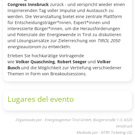
Congress Innsbruck
zurück - und verspricht wieder einen
inspirierenden Tag voller Impulse und Austausch zu
werden. Die Veranstaltung bietet eine zentrale Plattform
für Entscheidungsträger*innen, Expert*innen und
interessierte Bürger*innen, um die Herausforderungen
und Potenziale der Energiewende in Tirol zu diskutieren
und Lösungsansätze zur Zielerreichung von
TIROL 2050
energieautonom
zu entwickeln.
Erleben Sie hochkarätige Vortragende
wie
Volker Quaschning
,
Robert Seeger
und
Volker
Busch
und die Möglichkeit zur Vertiefung verschiedener
Themen in Form von Breakoutsessions.
Lugares del evento
Organizado por - Energieagentur Tirol GmbH, Bürgerstraße 1-3, 6020
Innsbruck
Mediado por - NTRY Ticketing OG