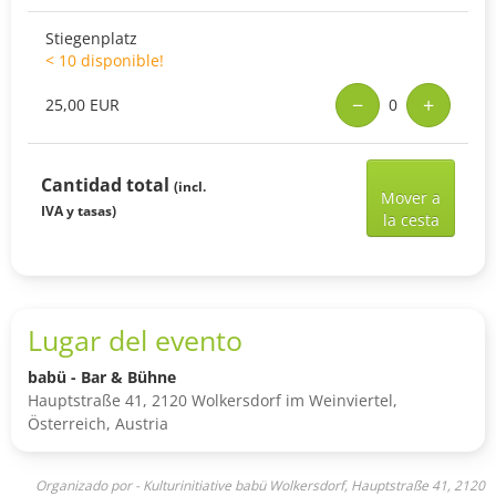
Stiegenplatz
< 10 disponible!
−
+
25,00 EUR
0
Add
Cantidad total
(incl.
selec
Mover a
IVA y tasas)
ticke
la cesta
to
shop
cart
Lugar del evento
babü - Bar & Bühne
Hauptstraße 41, 2120 Wolkersdorf im Weinviertel,
Österreich, Austria
Organizado por - Kulturinitiative babü Wolkersdorf, Hauptstraße 41, 2120