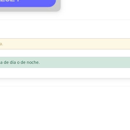
a.
la de día o de noche.