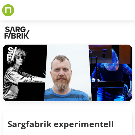
Skip
to
main
content
Sargfabrik experimentell