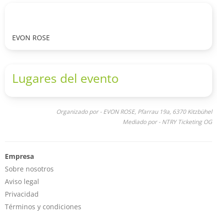
Reise mit. Die kraftvollen mehrstimmigen Gesänge gehen
dabei direkt unter die Haut.
Florian S. Fitz (Bass, Gesang), Felix Fitz (Gitarre, Gesang),
Peter Bauer (Keys, Gesang)
EVON ROSE
www.instagram.com/fitzbrothersmusic/
Lugares del evento
Organizado por - EVON ROSE, Pfarrau 19a, 6370 Kitzbühel
Mediado por - NTRY Ticketing OG
Empresa
Sobre nosotros
Aviso legal
Privacidad
Términos y condiciones