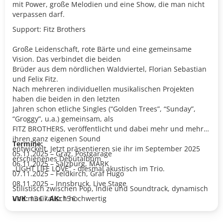
mit Power, große Melodien und eine Show, die man nicht
verpassen darf.
Support: Fitz Brothers
Große Leidenschaft, rote Bärte und eine gemeinsame
Vision. Das verbindet die beiden
Brüder aus dem nördlichen Waldviertel, Florian Sebastian
und Felix Fitz.
Nach mehreren individuellen musikalischen Projekten
haben die beiden in den letzten
Jahren schon etliche Singles (“Golden Trees”, “Sunday”,
“Groggy”, u.a.) gemeinsam, als
FITZ BROTHERS, veröffentlicht und dabei mehr und mehr
ihren ganz eigenen Sound
Termine:
entwickelt. Jetzt präsentieren sie ihr im September 2025
05.11.2025 – Graz, Postgarage
erschienenes Debütalbum
06.11.2025 – Salzburg, MARK
„LIGHT LIFE LOVE“ - diesmal akustisch im Trio.
07.11.2025 – Feldkirch, Graf Hugo
08.11.2025 – Innsbruck, Live Stage
Stilistisch zwischen Pop, Indie und Soundtrack, dynamisch
und musikalisch hochwertig
VVK:
13 € /
AK:
15 €
verarbeiten die beiden intensive Gefühle und nehmen das
Publikum auf eine emotionale