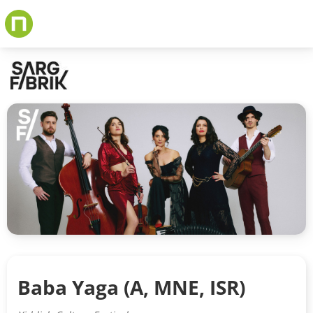
Skip
to
main
content
Baba Yaga (A, MNE, ISR)