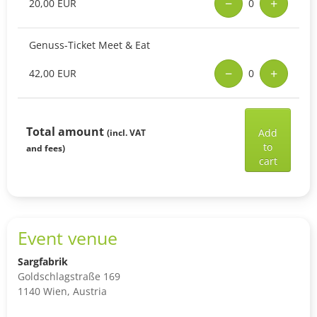
−
+
20,00 EUR
0
Genuss-Ticket Meet & Eat
−
+
42,00 EUR
0
Add
selec
Total amount
Add
(incl. VAT
ticke
to
and fees)
to
cart
shop
cart
Event venue
Sargfabrik
Goldschlagstraße 169
1140 Wien, Austria