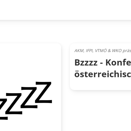
AKM, IFPI, VTMÖ & WKO präs
Bzzzz - Konf
österreichis