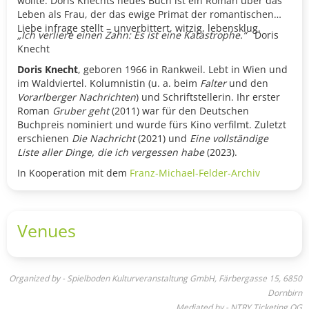
wollte. Doris Knechts neues Buch ist ein Roman über das
Leben als Frau, der das ewige Primat der romantischen
Liebe infrage stellt – unverbittert, witzig, lebensklug.
„Ich verliere einen Zahn: Es ist eine Katastrophe.“
Doris
Knecht
Doris Knecht
, geboren 1966 in Rankweil. Lebt in Wien und
im Waldviertel. Kolumnistin (u. a. beim
Falter
und den
Vorarlberger Nachrichten
) und Schriftstellerin. Ihr erster
Roman
Gruber geht
(2011) war für den Deutschen
Buchpreis nominiert und wurde fürs Kino verfilmt. Zuletzt
erschienen
Die Nachricht
(2021) und
Eine vollständige
Liste aller Dinge, die ich vergessen habe
(2023).
In Kooperation mit dem
Franz-Michael-Felder-Archiv
Venues
Organized by - Spielboden Kulturveranstaltung GmbH, Färbergasse 15, 6850
Dornbirn
Mediated by - NTRY Ticketing OG