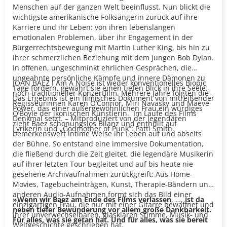
Menschen auf der ganzen Welt beeinflusst. Nun blickt die
wichtigste amerikanische Folksängerin zurück auf ihre
Karriere und ihr Leben: von ihren lebenslangen
emotionalen Problemen, über ihr Engagement in der
Bürgerrechtsbewegung mit Martin Luther King, bis hin zu
ihrer schmerzlichen Beziehung mit dem jungen Bob Dylan.
In offenen, ungeschminkt ehrlichen Gesprächen, die
ungeahnte persönliche Kämpfe und innere Dämonen zu
JOAN BAEZ I Am A Noise ist weder konventionelles Biopic
Tage fördern, gewährt sie einen tiefen Blick in ihre Seele.
noch traditioneller Konzertfilm. Mehrere Jahre folgten die
Das Ergebnis ist ein filmisches Dokument von mitreißender
Regisseurinnen Karen O’Connor, Miri Navasky und Maeve
Power, das einer außergewöhnlichen Frau ein würdiges
O’Boyle der ikonischen Künstlerin. Im Laufe des Films
Denkmal setzt. – Mitproduziert von der legendären
zieht Baez schonungslos Bilanz und enthüllt auf
Lyrikerin und „Godmother of Punk“: Patti Smith.
bemerkenswert intime Weise ihr Leben auf und abseits
der Bühne. So entstand eine immersive Dokumentation,
die fließend durch die Zeit gleitet, die legendäre Musikerin
auf ihrer letzten Tour begleitet und auf bis heute nie
gesehene Archivaufnahmen zurückgreift: Aus Home-
Movies, Tagebucheinträgen, Kunst, Therapie-Bändern und
anderen Audio-Aufnahmen formt sich das Bild einer
»Wenn wir Baez am Ende des Films verlassen
, …,
ist da
einzigartigen Frau, die nur mit einer Gitarre bewaffnet und
neben tiefer Bewunderung vor allem große Dankbarkeit.
ihrer unverwechselbaren, glasklaren Stimme, Musik- und
Für alles, was sie getan hat. Und für alles, was sie bereit
Weltgeschichte geschrieben hat.