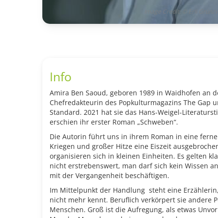
Image Credit: © Erli Grünzw
Info
Amira Ben Saoud, geboren 1989 in Waidhofen an d
Chefredakteurin des Popkulturmagazins The Gap u
Standard. 2021 hat sie das Hans-Weigel-Literaturs
erschien ihr erster Roman „Schweben“.
Die Autorin führt uns in ihrem Roman in eine ferne
Kriegen und großer Hitze eine Eiszeit ausgebroche
organisieren sich in kleinen Einheiten. Es gelten k
nicht erstrebenswert, man darf sich kein Wissen a
mit der Vergangenheit beschäftigen.
Im Mittelpunkt der Handlung steht eine Erzähleri
nicht mehr kennt. Beruflich verkörpert sie andere P
Menschen. Groß ist die Aufregung, als etwas Unvor