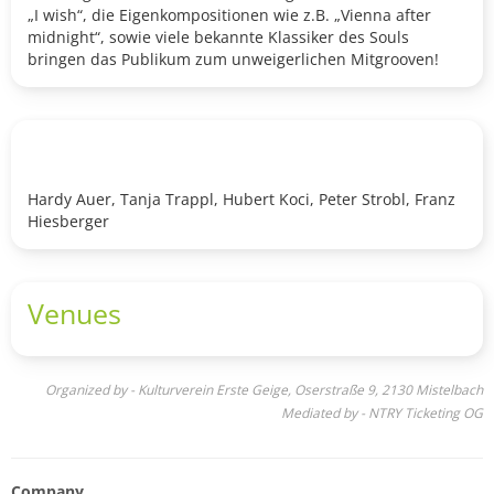
„I wish“, die Eigenkompositionen wie z.B. „Vienna after
midnight“, sowie viele bekannte Klassiker des Souls
bringen das Publikum zum unweigerlichen Mitgrooven!
Hardy Auer, Tanja Trappl, Hubert Koci, Peter Strobl, Franz
Hiesberger
Venues
Organized by - Kulturverein Erste Geige, Oserstraße 9, 2130 Mistelbach
Mediated by - NTRY Ticketing OG
Company