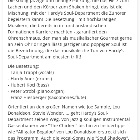
Die soulig-jazzige und beatige Packung, die das Herz zum
Lachen und den Körper zum Shaken bringt, das ist die
Mischung, mit der Hardy‘s Soul-Department die Zuhörer
begeistern kann! Die Besetzung - mit hochkarätigen
Musikern, die bereits in in- und ausländischen
Formationen Karriere machten - garantiert den
Ohrenschmaus, den man als musikalischer Gourmet gerne
an sein Ohr dringen lässt! Jazziger und poppiger Soul ist
die Bezeichnung, die das musikalische Tun von Hardy‘s
Soul-Department am ehesten trifft!
Die Besetzung:
- Tanja Trappl (vocals)
- Hardy Auer (drums)
- Hubert Koci (bass)
- Peter Strobl (piano,organ)
- Franz Hiesberger (saxophones,flute)
Orientiert an den großen Namen wie Joe Sample, Lou
Donaldson, Stevie Wonder, ... geht Hardy’s Soul-
Department seinen Weg. Von jazzig-souligen Instrumental-
Gassenhauern wie "The Chicken“ bis hin zu Insidertipps
wie "Alligator Bogaloo" von Lou Donaldson erstreckt sich
das Programm. Auch die Vocal-Songs wie "Soul Shadows",