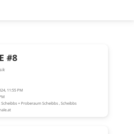
E #8
sik
024, 11:55 PM
 PM
z Scheibbs + Proberaum Scheibbs
,
Scheibbs
ale.at