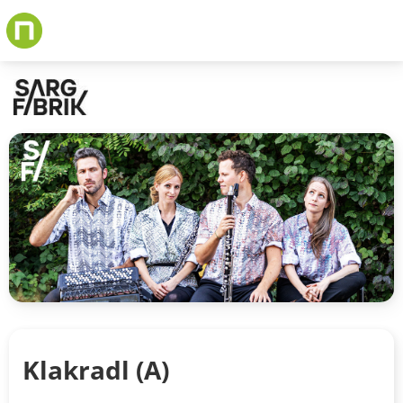
Skip
to
main
content
Klakradl (A)