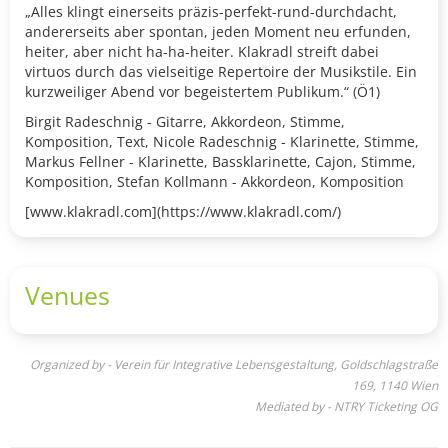
„Alles klingt einerseits präzis-perfekt-rund-durchdacht,
andererseits aber spontan, jeden Moment neu erfunden,
heiter, aber nicht ha-ha-heiter. Klakradl streift dabei
virtuos durch das vielseitige Repertoire der Musikstile. Ein
kurzweiliger Abend vor begeistertem Publikum.“ (Ö1)
Birgit Radeschnig - Gitarre, Akkordeon, Stimme,
Komposition, Text, Nicole Radeschnig - Klarinette, Stimme,
Markus Fellner - Klarinette, Bassklarinette, Cajon, Stimme,
Komposition, Stefan Kollmann - Akkordeon, Komposition
​[www.klakradl.com](https://www.klakradl.com/)
Venues
Organized by - Verein für Integrative Lebensgestaltung, Goldschlagstraße
169, 1140 Wien
Mediated by - NTRY Ticketing OG