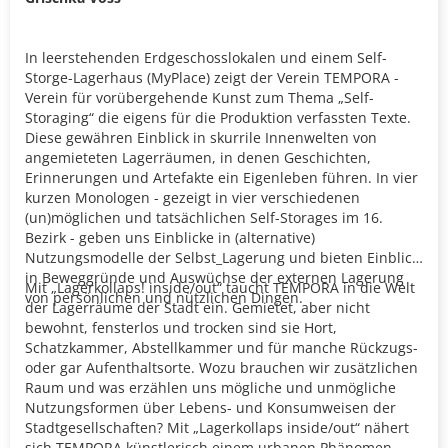
In leerstehenden Erdgeschosslokalen und einem Self-
Storge-Lagerhaus (MyPlace) zeigt der Verein TEMPORA -
Verein für vorübergehende Kunst zum Thema „Self-
Storaging“ d
ie eigens für die Produktion verfassten Texte.
Diese gewähren Einblick in skurrile Innenwelten von
angemieteten Lagerräumen, in denen Geschichten,
Erinnerungen und Artefakte ein Eigenleben führen. In vier
kurzen Monologen - gezeigt in vier verschiedenen
(un)möglichen und tatsächlichen Self-Storages im 16.
Bezirk - geben uns Einblicke in (alternative)
Nutzungsmodelle der Selbst_Lagerung und bieten Einblick
in Beweggründe und Auswüchse der externen Lagerung
Mit „Lagerkollaps! inside/out“ taucht TEMPORA in die Welt
von persönlichen und nützlichen Dingen.
der Lagerräume der Stadt ein. Gemietet, aber nicht
bewohnt, fensterlos und trocken sind sie Hort,
Schatzkammer, Abstellkammer und für manche Rückzugs-
oder gar Aufenthaltsorte. Wozu brauchen wir zusätzlichen
Raum und was erzählen uns mögliche und unmögliche
Nutzungsformen über Lebens- und Konsumweisen der
Stadtgesellschaften? Mit „Lagerkollaps inside/out“ nähert
sich TEMPORA künstlerisch einem urbanen Phänomen