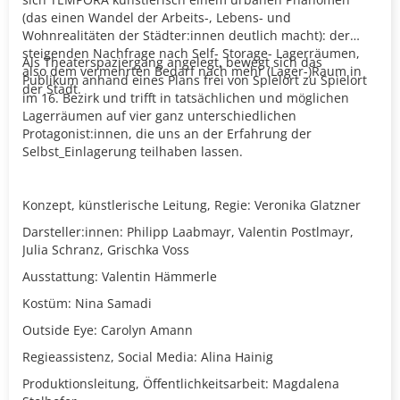
(das einen Wandel der Arbeits-, Lebens- und
Wohnrealitäten der Städter:innen deutlich macht): der
steigenden Nachfrage nach Self- Storage- Lagerräumen,
Als Theaterspaziergang angelegt, bewegt sich das
also dem vermehrten Bedarf nach mehr (Lager-)Raum in
Publikum anhand eines Plans frei von Spielort zu Spielort
der Stadt.
im 16. Bezirk und trifft in tatsächlichen und möglichen
Lagerräumen auf vier ganz unterschiedlichen
Protagonist:innen, die uns an der Erfahrung der
Selbst_Einlagerung teilhaben lassen.
Konzept, künstlerische Leitung, Regie: Veronika Glatzner
Darsteller:innen: Philipp Laabmayr, Valentin Postlmayr,
Julia Schranz, Grischka Voss
Ausstattung: Valentin Hämmerle
Kostüm: Nina Samadi
Outside Eye: Carolyn Amann
Regieassistenz, Social Media: Alina Hainig
Produktionsleitung, Öffentlichkeitsarbeit: Magdalena