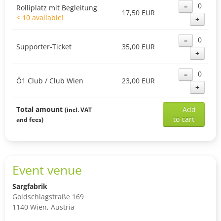
0
–
Rolliplatz mit Begleitung
17,50 EUR
< 10 available!
+
0
–
Supporter-Ticket
35,00 EUR
+
0
–
Ö1 Club / Club Wien
23,00 EUR
+
Add
Total amount
Add
(incl. VAT
sele
to cart
and fees)
ticke
to
shop
cart
Event venue
Sargfabrik
Goldschlagstraße 169
1140 Wien, Austria