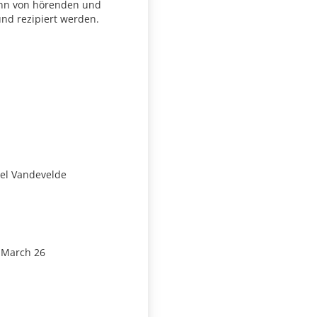
ann von hörenden und
 und
rezipiert werden.
iel Vandevelde
n March 26