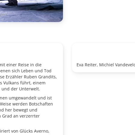
rgers
mit einer Reise in die
Eva Reiter, Michiel Vandevel
 denen sich Leben und Tod
ose
Erzähler Ruben Grandits,
s Vulkans führt, einem
 und der Unterwelt.
onen umgewandelt und ist
 Weise werden Bot
schaften
nd her bewegt und
 Grad an verzerrter
iriert von Glücks Averno,