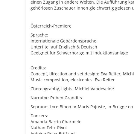
einen Zugang in andere Welten. Die Aufführung k
ge
hörlosen Zuschauer:innen gleichwertig gelesen
Österreich-Premiere
Sprache:
Internationale Gebärdensprache
Untertitel auf Englisch & Deutsch
Geeignet für Schwerhörige mit Induktionsanlage
Credits:
Concept, direction and set design: Eva Reiter, Mich
Music composition, electronics: Eva Reiter
Choreography, lights: Michiel Vandevelde
Narrator: Ruben Grandits
Soprano: Lore Binon or Maris Pajuste, in Brugge o
Dancers:
Amanda Barrio Charmelo
Nathan Felix-Rivot
Antoine Roux-Briffaud