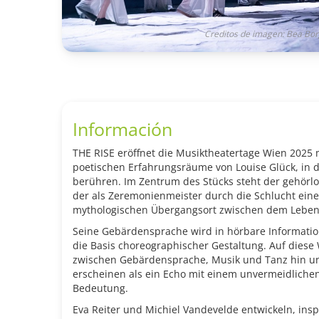
Creditos de imagen: Bea Bo
Información
THE RISE eröffnet die Musiktheatertage Wien 2025
poetischen Erfahrungsräume
von Louise Glück, in
berühren. Im Zentrum des Stücks steht der gehörl
der als Zeremonienmeister
durch die Schlucht eine
mytho
logischen Übergangsort zwischen dem Leben
Seine Gebärdensprache wird in hörbare Informa
ti
die Basis choreogra
phischer Gestaltung. Auf diese
zwischen Gebärdensprache, Musik und
Tanz hin u
erscheinen als ein
Echo mit einem unvermeidlichen
Bedeutung.
Eva Reiter und Michiel Vandevelde entwickeln, in
sp