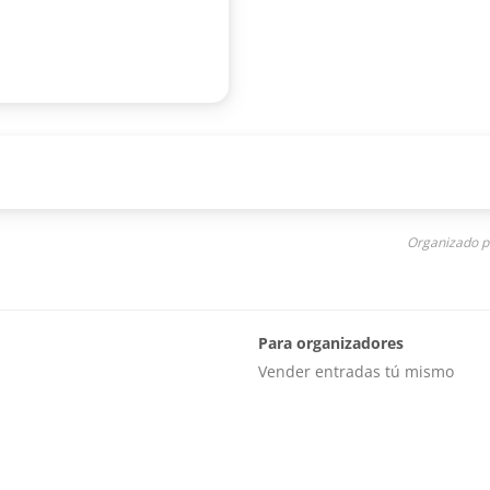
Organizado p
Para organizadores
Vender entradas tú mismo
try sign:
e Fieber-Grandits, Eva