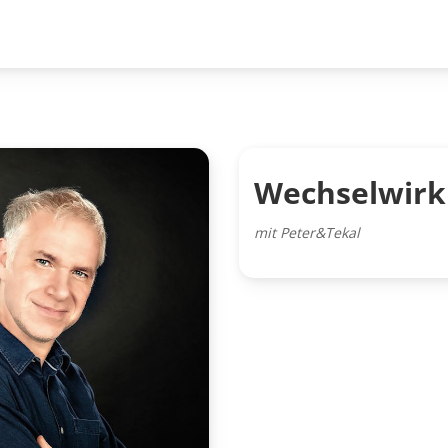
Wechselwir
mit Peter&Tekal