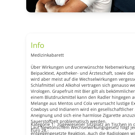
Info
Medizinkabarett
Über Wirkungen und unerwünschte Nebenwirkunge
Beipacktext, Apotheker- und Ärzteschaft, sowie di
wird aber meist auf die Wechselwirkungen vergess
Schlafmittel und Alkohol vertragen sich genauso 
Virologen. Grapefruit mit Bier gilt als bekömmlicher
einem Blutdruckmittel kann den Radler hingegen a
Melange aus Mentos und Cola verursacht lustige Ex
Cowboys und Indianern wird ein gesellschaftlicher 
Aneignung und sich eine harmlose Zigarette anzu
Sauerstoffzelt problematisch werden.
Kategorie 1: zugewiesener Sitzplatz an Tischen in 
Laut Newtonschem Wechselwirkungsgesetz folgt jed
Euro 28,-
entgegengesetzte Reaktion. Auch die Radiologen w