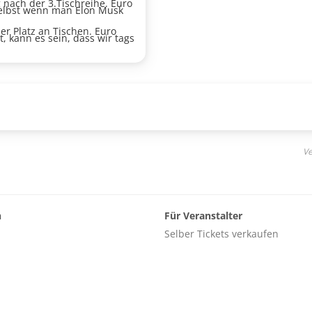
 nach der 3.Tischreihe. Euro
 selbst wenn man Elon Musk
 Platz an Tischen. Euro
, kann es sein, dass wir tags
chselwirkungen nicht
der als studierter Mediziner
tient Norbert Peter, der vor
rter zur Untersuchung
en. Die preisgekrönten
en im neuen Programm in
sondern auch Lachen
Ve
 doch irgendwie
ny Tekal präsentiert die
n
Für Veranstalter
, der Patient Norbert Peter
Selber Tickets verkaufen