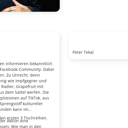
Peter Tekal
n informieren bekanntlich
e Facebook-Community. Dabei
en. Zu Unrecht, denn
wenig wie Impfgegner und
 Radler, Grapefruit mit
us dem Sattel werfen. Die
plosionen auf TikTok, aus
Sprengstoff kultureller
zünden kann im
den ersten 3 Tischreihen.
er Aktion eine
issen: Wie man in den